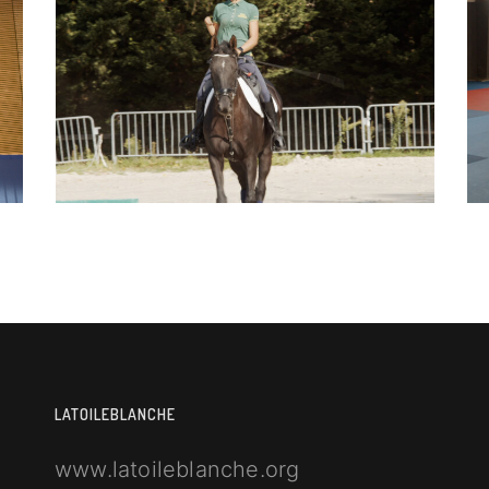
Para Dressage
LATOILEBLANCHE
www.latoileblanche.org