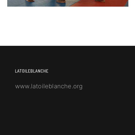
LATOILEBLANCHE
www.latoileblanche.org