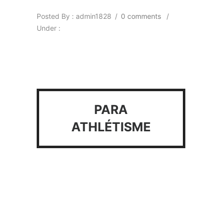
Posted By : admin1828
/
0 comments
/
Under :
PARA
ATHLÉTISME