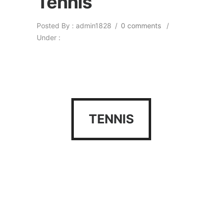
Tennis
Posted By : admin1828
/
0 comments
/
Under :
TENNIS