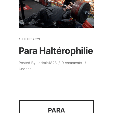
4 JUILLET 2023
Para Haltérophilie
Posted By : admin1828
/
0 comments
/
Under :
PARA