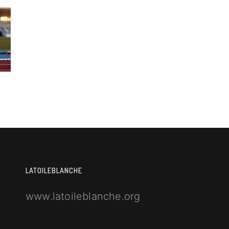
LATOILEBLANCHE
www.latoileblanche.org