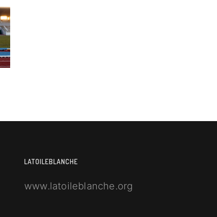
LATOILEBLANCHE
www.latoileblanche.org