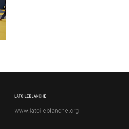
LATOILEBLANCHE
www.latoileblanche.org