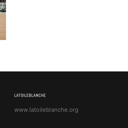
LATOILEBLANCHE
www.latoileblanche.org