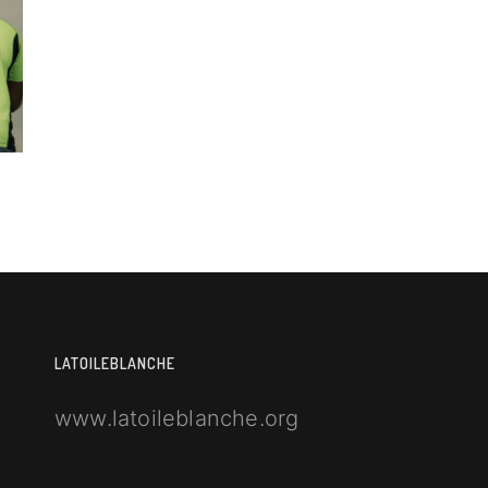
LATOILEBLANCHE
www.latoileblanche.org