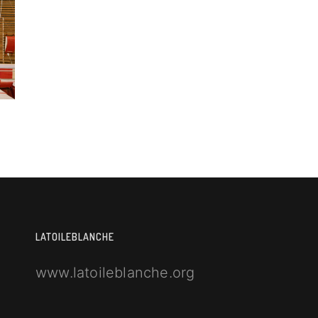
LATOILEBLANCHE
www.latoileblanche.org